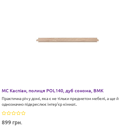
МС Каспіан, полиця POL140, дуб сонома, ВМК
Практична річ у домі, яка є не тільки предметом мебелі, а ще й
однозначно підкреслює інтер'єр кімнат..
899 грн.