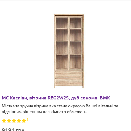
МС Каспіан, вітрина REG2W2S, дуб сонома, ВМК
Містка та зручна вітрина яка стане окрасою Вашої вітальні та
відмінним рішенням для кімнат з обмежен..
1
9191 грн.