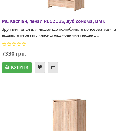
МС Каспіан, пенал REG2D2S, дуб сонома, ВМК
Зручний пенал для людей що полюбляють консерватизм та
віддають перевагу класиці над модними тенденці..
7330 грн.
КУПИТИ