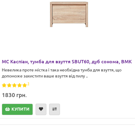
МС Каспіан, тумба для взуття SBUT60, дуб сонома, ВМК
Невелика проте містка і така необхідна тумба для взуття, що
допоможе захистити ваше взуття від пилу ..
3
1830 грн.
КУПИТИ