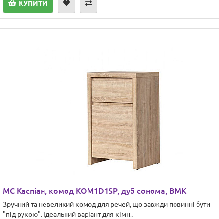
КУПИТИ
МС Каспіан, комод KOM1D1SP, дуб сонома, ВМК
Зручний та невеликий комод для речей, що завжди повинні бути
"під рукою". Ідеальний варіант для кімн..