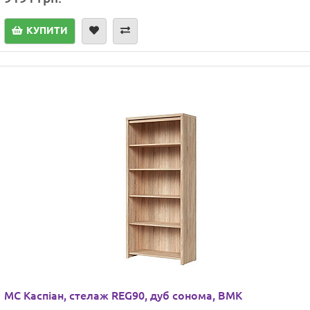
КУПИТИ
МС Каспіан, стелаж REG90, дуб сонома, ВМК