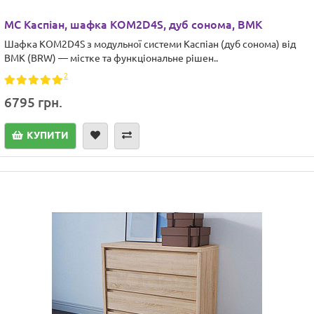
МС Каспіан, шафка KOM2D4S, дуб сонома, ВМК
Шафка KOM2D4S з модульної системи Каспіан (дуб сонома) від
ВМК (BRW) — містке та функціональне рішен..
2
6795 грн.
КУПИТИ