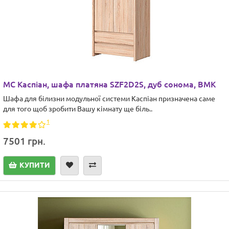
МС Каспіан, шафа платяна SZF2D2S, дуб сонома, ВМК
Шафа для білизни модульної системи Каспіан призначена саме
для того щоб зробити Вашу кімнату ще біль..
1
7501 грн.
КУПИТИ