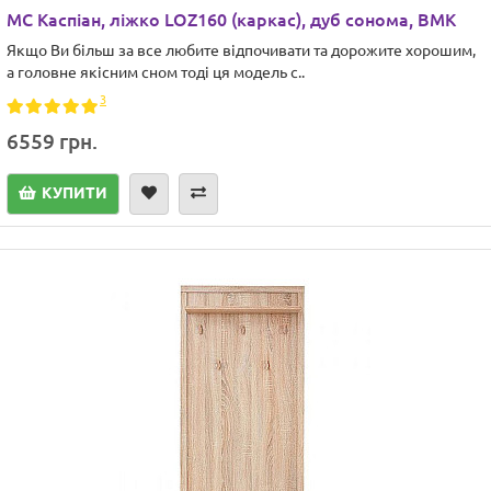
МС Каспіан, ліжко LOZ160 (каркас), дуб сонома, ВМК
Якщо Ви більш за все любите відпочивати та дорожите хорошим,
а головне якісним сном тоді ця модель с..
3
6559 грн.
КУПИТИ