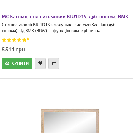
МС Каспіан, стіл письмовий BIU1D1S, дуб сонома, ВМК
Стіл письмовий BIU1D1S з модульної системи Каспіан (дуб
сонома) від ВМК (BRW) — функціональне рішенн..
4
5511 грн.
КУПИТИ