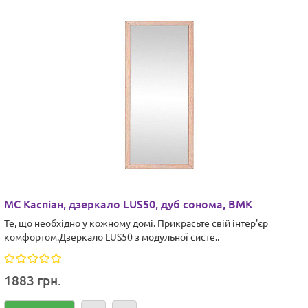
МС Каспіан, дзеркало LUS50, дуб сонома, ВМК
Те, що необхідно у кожному домі. Прикрасьте свій інтер'єр
комфортом.Дзеркало LUS50 з модульної систе..
1883 грн.