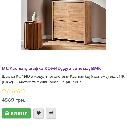
МС Каспіан, шафка KOM4D, дуб сонома, ВМК
Шафка KOM4D з модульної системи Каспіан (дуб сонома) від ВМК
(BRW) — містке та функціональне рішення..
4569 грн.
КУПИТИ