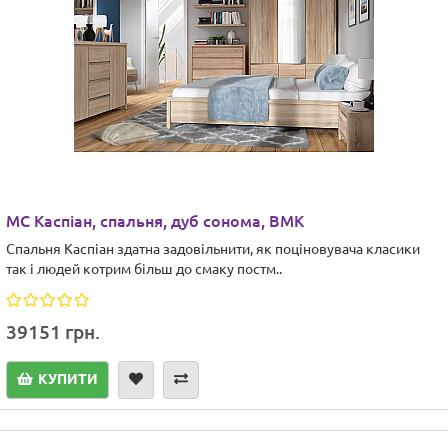
МС Каспіан, спальня, дуб сонома, ВМК
Спальня Каспіан здатна задовільнити, як поціновувача класики
так і людей котрим більш до смаку постм..
39151 грн.
КУПИТИ