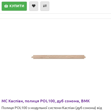
КУПИТИ
МС Каспіан, полиця POL100, дуб сонома, ВМК
Полиця POL100 з модульної системи Каспіан (дуб сонома) від