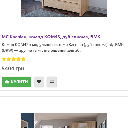
МС Каспіан, комод KOM4S, дуб сонома, ВМК
Комод KOM4S з модульної системи Каспіан (дуб сонома) від ВМК
(BRW) — зручне та містке рішення для зб..
1
5404 грн.
КУПИТИ