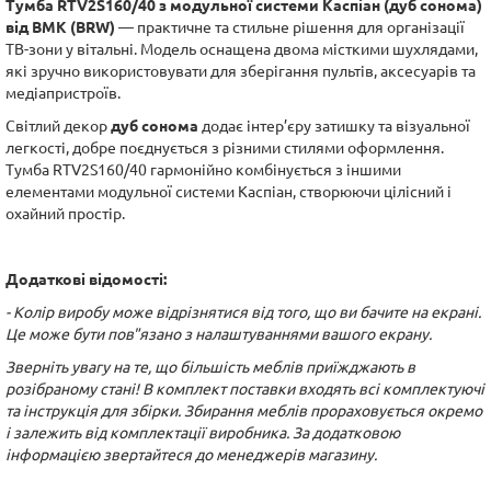
Тумба RTV2S160/40 з модульної системи Каспіан (дуб сонома)
від ВМК (BRW)
— практичне та стильне рішення для організації
ТВ-зони у вітальні. Модель оснащена двома місткими шухлядами,
які зручно використовувати для зберігання пультів, аксесуарів та
медіапристроїв.
Світлий декор
дуб сонома
додає інтер’єру затишку та візуальної
легкості, добре поєднується з різними стилями оформлення.
Тумба RTV2S160/40 гармонійно комбінується з іншими
елементами модульної системи Каспіан, створюючи цілісний і
охайний простір.
Додаткові відомості:
- Колір виробу може відрізнятися від того, що ви бачите на екрані.
Це може бути пов"язано з налаштуваннями вашого екрану.
Зверніть увагу на те, що більшість меблів приїжджають в
розібраному стані! В комплект поставки входять всі комплектуючі
та інструкція для збірки. Збирання меблів прораховується окремо
і залежить від комплектації виробника. За додатковою
інформацією звертайтеся до менеджерів магазину.