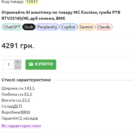
Код товару:
12031
Отримайте AI аналітику по товару МС Каспіан, тумба РТВ
RTV2S160/40, дуб сонома, ВМК
ChatGPT
Grok
Perplexity
Copilot
Gemini
Claude
4291 грн.
КУПИТИ
Стислі характеристики
Ширина см.
143.5
Глибина см.
55.5
Висота см.
33.5
Склад
ДСП
Виробник
BRW
Гарантія
12 місяців
Всі характеристики