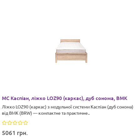
МС Каспіан, ліжко LOZ90 (каркас), дуб сонома, ВМК
Ліжко LOZ90 (каркас) з модульної системи Каспіан (дуб сонома)
від ВМК (BRW) — компактне та практичне..
5061 грн.