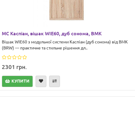
МС Каспіан, вішак WIE60, дуб сонома, ВМК
Вішак WIE60 з модульної системи Каспіан (дуб сонома) від ВМК
(BRW) — практичне та стильне рішення дл..
2301 грн.
КУПИТИ