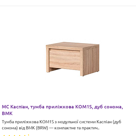
МС Каспіан, тумба приліжкова KOM1S, дуб сонома,
ВМК
Тумба приліжкова KOM1S з модульної системи Каспіан (дуб
сонома) від ВМК (BRW) — компактне та практич..
1