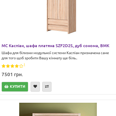
МС Каспіан, шафа платяна SZF2D2S, дуб сонома, ВМК
Шафа для білизни модульної системи Каспіан призначена саме
для того щоб зробити Вашу кімнату ще біль..
1
7501 грн.
КУПИТИ