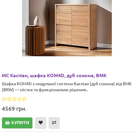
МС Каспіан, шафка KOM4D, дуб сонома, ВМК
Шафка KOM4D з модульної системи Каспіан (дуб сонома) від ВМК
(BRW) — містке та функціональне рішення..
4569 грн.
КУПИТИ