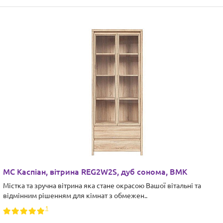
МС Каспіан, вітрина REG2W2S, дуб сонома, ВМК
Містка та зручна вітрина яка стане окрасою Вашої вітальні та
відмінним рішенням для кімнат з обмежен..
1