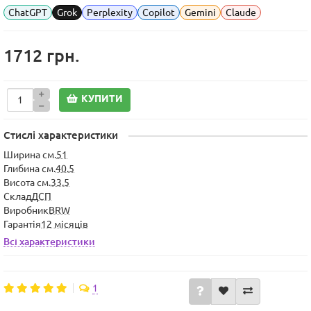
ChatGPT
Grok
Perplexity
Copilot
Gemini
Claude
1712 грн.
КУПИТИ
Стислі характеристики
Ширина см.
51
Глибина см.
40.5
Висота см.
33.5
Склад
ДСП
Виробник
BRW
Гарантія
12 місяців
Всі характеристики
1