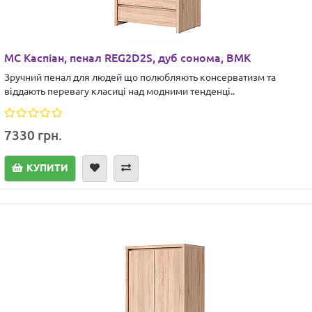
МС Каспіан, пенал REG2D2S, дуб сонома, ВМК
Зручний пенал для людей що полюбляють консерватизм та
віддають перевагу класиці над модними тенденці..
7330 грн.
КУПИТИ