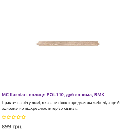
МС Каспіан, полиця POL140, дуб сонома, ВМК
Практична річ у домі, яка є не тільки предметом мебелі, а ще й
однозначно підкреслює інтер'єр кімнат..
899 грн.