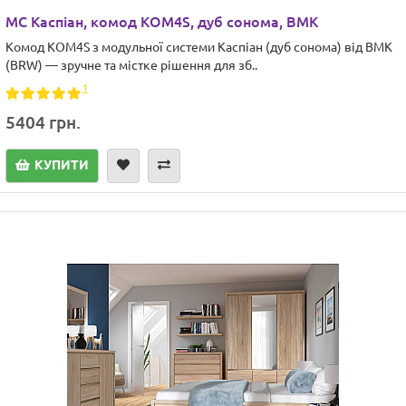
МС Каспіан, комод KOM4S, дуб сонома, ВМК
Комод KOM4S з модульної системи Каспіан (дуб сонома) від ВМК
(BRW) — зручне та містке рішення для зб..
1
5404 грн.
КУПИТИ