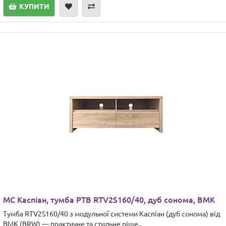
КУПИТИ
МС Каспіан, тумба РТВ RTV2S160/40, дуб сонома, ВМК
Тумба RTV2S160/40 з модульної системи Каспіан (дуб сонома) від
ВМК (BRW) — практичне та стильне ріше..