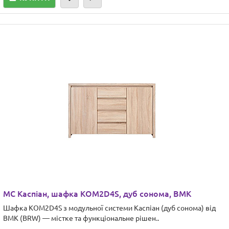
МС Каспіан, шафка KOM2D4S, дуб сонома, ВМК
Шафка KOM2D4S з модульної системи Каспіан (дуб сонома) від
ВМК (BRW) — містке та функціональне рішен..