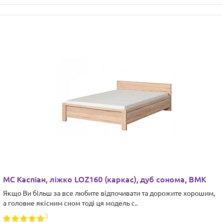
МС Каспіан, ліжко LOZ160 (каркас), дуб сонома, ВМК
Якщо Ви більш за все любите відпочивати та дорожите хорошим,
а головне якісним сном тоді ця модель с..
3