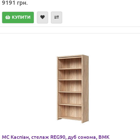
9191 грн.
КУПИТИ
МС Каспіан, стелаж REG90, дуб сонома, ВМК