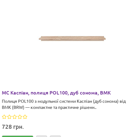
МС Каспіан, полиця POL100, дуб сонома, ВМК
Полиця POL100 з модульної системи Каспіан (дуб сонома) від
ВМК (BRW) — компактне та практичне рішенн..
728 грн.