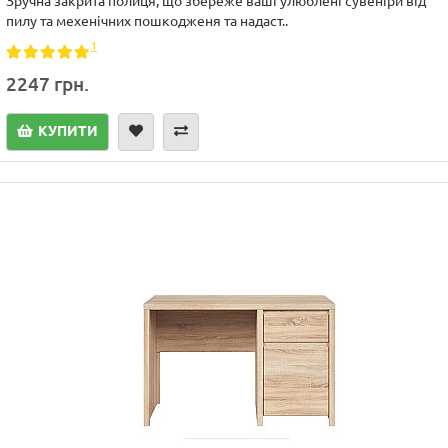
Зручна закрита полиця, що збереже ваші улюблені сувеніри від
пилу та мехенічних пошкодженя та надаст..
1
2247 грн.
КУПИТИ