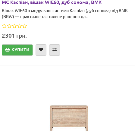
МС Каспіан, вішак WIE60, дуб сонома, ВМК
Вішак WIE60 з модульної системи Каспіан (дуб сонома) від ВМК
(BRW) — практичне та стильне рішення дл..
2301 грн.
КУПИТИ