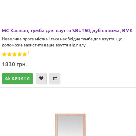
МС Каспіан, тумба для взуття SBUT60, дуб сонома, ВМК
Невелика проте містка і така необхідна тумба для взуття, що
допоможе захистити ваше взуття від пилу ..
3
1830 грн.
КУПИТИ