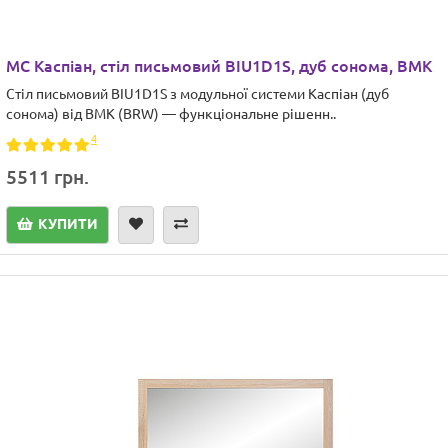
МС Каспіан, стіл письмовий BIU1D1S, дуб сонома, ВМК
Стіл письмовий BIU1D1S з модульної системи Каспіан (дуб
сонома) від ВМК (BRW) — функціональне рішенн..
4
5511 грн.
КУПИТИ