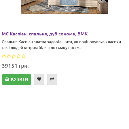
МС Каспіан, спальня, дуб сонома, ВМК
Спальня Каспіан здатна задовільнити, як поціновувача класики
так і людей котрим більш до смаку постм..
39151 грн.
КУПИТИ