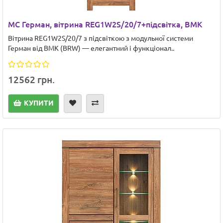
МС Герман, вітрина REG1W2S/20/7+підсвітка, ВМК
Вітрина REG1W2S/20/7 з підсвіткою з модульної системи
Герман від ВМК (BRW) — елегантний і функціонал..
12562 грн.
КУПИТИ