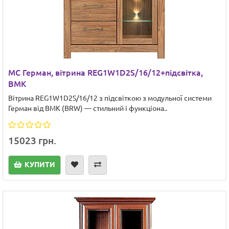
МС Герман, вітрина REG1W1D2S/16/12+підсвітка,
ВМК
Вітрина REG1W1D2S/16/12 з підсвіткою з модульної системи
Герман від ВМК (BRW) — стильний і функціона..
15023 грн.
КУПИТИ