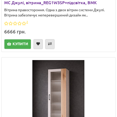
МС Джулі, вітрина_REG1W3SP+підсвітка, ВМК
Вітрина правостороння. Одна з двох вітрин системи Джулі.
Вітрина забезпечує неперевершений дизайн як..
2
6666 грн.
КУПИТИ