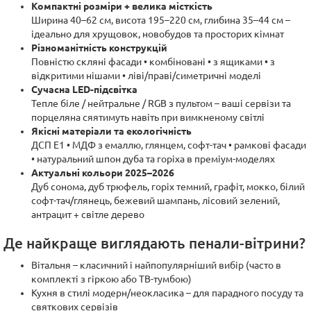
Компактні розміри + велика місткість
Ширина 40–62 см, висота 195–220 см, глибина 35–44 см –
ідеально для хрущовок, новобудов та просторих кімнат
Різноманітність конструкцій
Повністю скляні фасади • комбіновані • з ящиками • з
відкритими нішами • ліві/праві/симетричні моделі
Сучасна LED-підсвітка
Тепле біле / нейтральне / RGB з пультом – ваші сервізи та
порцеляна сяятимуть навіть при вимкненому світлі
Якісні матеріали та екологічність
ДСП Е1 • МДФ з емаллю, глянцем, софт-тач • рамкові фасади
• натуральний шпон дуба та горіха в преміум-моделях
Актуальні кольори 2025–2026
Дуб сонома, дуб трюфель, горіх темний, графіт, мокко, білий
софт-тач/глянець, бежевий шампань, лісовий зелений,
антрацит + світле дерево
Де найкраще виглядають пенали-вітрини?
Вітальня – класичний і найпопулярніший вибір (часто в
комплекті з гіркою або ТВ-тумбою)
Кухня в стилі модерн/неокласика – для парадного посуду та
святкових сервізів