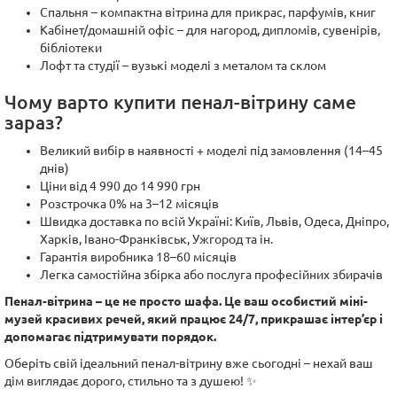
Спальня – компактна вітрина для прикрас, парфумів, книг
Кабінет/домашній офіс – для нагород, дипломів, сувенірів,
бібліотеки
Лофт та студії – вузькі моделі з металом та склом
Чому варто купити пенал-вітрину саме
зараз?
Великий вибір в наявності + моделі під замовлення (14–45
днів)
Ціни від 4 990 до 14 990 грн
Розстрочка 0% на 3–12 місяців
Швидка доставка по всій Україні: Київ, Львів, Одеса, Дніпро,
Харків, Івано-Франківськ, Ужгород та ін.
Гарантія виробника 18–60 місяців
Легка самостійна збірка або послуга професійних збирачів
Пенал-вітрина – це не просто шафа. Це ваш особистий міні-
музей красивих речей, який працює 24/7, прикрашає інтер’єр і
допомагає підтримувати порядок.
Оберіть свій ідеальний пенал-вітрину вже сьогодні – нехай ваш
дім виглядає дорого, стильно та з душею! ✨