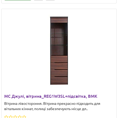
МС Джулі, вітрина_REG1W3SL+підсвітка, ВМК
Вітрина лівостороння. Вітрина прекрасно підходить для
вітальних кімнат, полиці забезпечують місце дл..