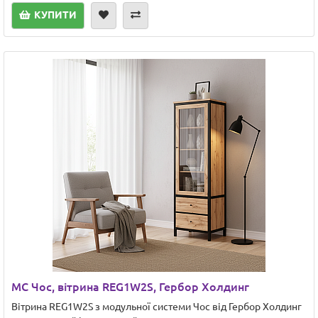
КУПИТИ
МС Чос, вітрина REG1W2S, Гербор Холдинг
Вітрина REG1W2S з модульної системи Чос від Гербор Холдинг