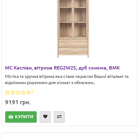
МС Каспіан, вітрина REG2W2S, дуб сонома, ВМК
Містка та зручна вітрина яка стане окрасою Вашої вітальні та
відмінним рішенням для кімнат з обмежен..
1
9191 грн.
КУПИТИ