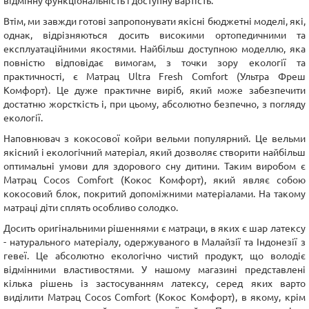
відмінну функціональність і доступну вартість.
Втім, ми завжди готові запропонувати якісні бюджетні моделі, які,
однак, відрізняються досить високими ортопедичними та
експлуатаційними якостями. Найбільш доступною моделлю, яка
повністю відповідає вимогам, з точки зору екології та
практичності, є Матрац Ultra Fresh Comfort (Ультра Фреш
Комфорт). Це дуже практичне виріб, який може забезпечити
достатню жорсткість і, при цьому, абсолютно безпечно, з погляду
екології.
Наповнювач з кокосової койри вельми популярний. Це вельми
якісний і екологічний матеріал, який дозволяє створити найбільш
оптимальні умови для здорового сну дитини. Таким виробом є
Матрац Cocos Comfort (Кокос Комфорт), який являє собою
кокосовий блок, покритий допоміжними матеріалами. На такому
матраці діти сплять особливо солодко.
Досить оригінальними рішеннями є матраци, в яких є шар латексу
- натурального матеріалу, одержуваного в Малайзії та Індонезії з
гевеї. Це абсолютно екологічно чистий продукт, що володіє
відмінними властивостями. У нашому магазині представлені
кілька рішень із застосуванням латексу, серед яких варто
виділити Матрац Cocos Comfort (Кокос Комфорт), в якому, крім