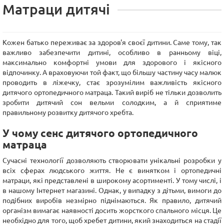
Матраци дитячі
Кожен батько переживає за здоров'я своєї дитини. Саме тому, так
важливо забезпечити дитині, особливо в ранньому віці,
максимально комфортні умови для здорового і якісного
відпочинку. А враховуючи той факт, що більшу частину часу малюк
проводить в ліжечку, стає зрозумілим важливість якісного
дитячого ортопедичного матраца. Такий виріб не тільки дозволить
зробити дитячий сон вельми солодким, а й сприятиме
правильному розвитку дитячого хребта.
У чому сенс дитячого ортопедичного
матраца
Сучасні технології дозволяють створювати унікальні розробки у
всіх сферах людського життя. Не є винятком і ортопедичні
матраци, які представлені в широкому асортименті. У тому числі, і
в нашому Інтернет магазині. Однак, у випадку з дітьми, вимоги до
подібних виробів незмірно піднімаються. Як правило, дитячий
організм вимагає наявності досить жорсткого спального місця. Це
необхідно для того, щоб хребет дитини, який знаходиться на стадії