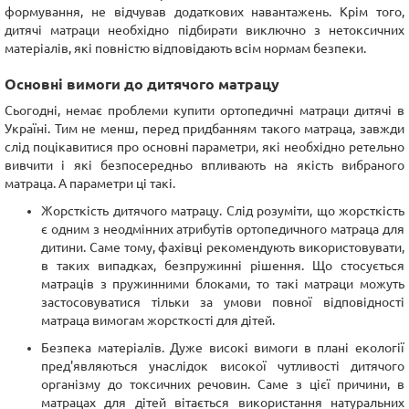
формування, не відчував додаткових навантажень. Крім того,
дитячі матраци необхідно підбирати виключно з нетоксичних
матеріалів, які повністю відповідають всім нормам безпеки.
Основні вимоги до дитячого матрацу
Сьогодні, немає проблеми купити ортопедичні матраци дитячі в
Україні. Тим не менш, перед придбанням такого матраца, завжди
слід поцікавитися про основні параметри, які необхідно ретельно
вивчити і які безпосередньо впливають на якість вибраного
матраца. А параметри ці такі.
Жорсткість дитячого матрацу. Слід розуміти, що жорсткість
є одним з неодмінних атрибутів ортопедичного матраца для
дитини. Саме тому, фахівці рекомендують використовувати,
в таких випадках, безпружинні рішення. Що стосується
матраців з пружинними блоками, то такі матраци можуть
застосовуватися тільки за умови повної відповідності
матраца вимогам жорсткості для дітей.
Безпека матеріалів. Дуже високі вимоги в плані екології
пред'являються унаслідок високої чутливості дитячого
організму до токсичних речовин. Саме з цієї причини, в
матрацах для дітей вітається використання натуральних