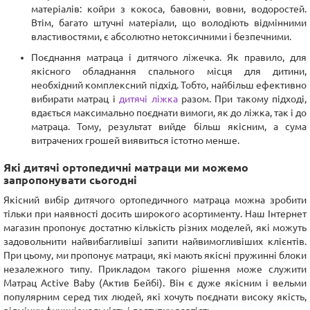
матеріалів: койри з кокоса, бавовни, вовни, водоростей.
Втім, багато штучні матеріали, що володіють відмінними
властивостями, є абсолютно нетоксичними і безпечними.
Поєднання матраца і дитячого ліжечка. Як правило, для
якісного обладнання спального місця для дитини,
необхідний комплексний підхід. Тобто, найбільш ефективно
вибирати матрац і
дитячі ліжка
разом. При такому підході,
вдається максимально поєднати вимоги, як до ліжка, так і до
матраца. Тому, результат вийде більш якісним, а сума
витрачених грошей виявиться істотно менше.
Які дитячі ортопедичні матраци ми можемо
запропонувати сьогодні
Якісний вибір дитячого ортопедичного матраца можна зробити
тільки при наявності досить широкого асортименту. Наш Інтернет
магазин пропонує достатню кількість різних моделей, які можуть
задовольнити найвибагливіші запити найвимогливіших клієнтів.
При цьому, ми пропонує матраци, які мають якісні пружинні блоки
незалежного типу. Прикладом такого рішення може служити
Матрац Active Baby (Актив Бейбі). Він є дуже якісним і вельми
популярним серед тих людей, які хочуть поєднати високу якість,