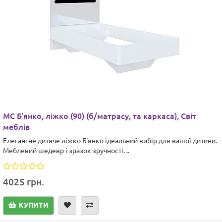
МС Б'янко, ліжко (90) (б/матрасу, та каркаса), Світ
меблів
Елегантне дитяче ліжко Б'янко ідеальний вибір для вашої дитини.
Меблевий шедевр і зразок зручності. ..
4025 грн.
КУПИТИ