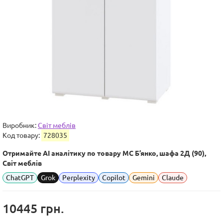
Виробник:
Світ меблів
Код товару:
728035
Отримайте AI аналітику по товару МC Б’янко, шафа 2Д (90),
Світ меблів
ChatGPT
Grok
Perplexity
Copilot
Gemini
Claude
10445 грн.