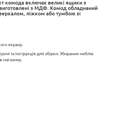
кт комода включає великі ящики з
 виготовлені з МДФ. Комод обладнаний
зеркалом, ліжком або тумбою зі
шого екрану.
уючі та інструкція для збірки. Збирання меблів
в магазину.