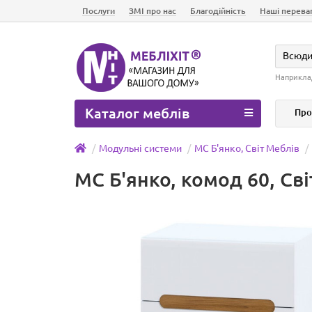
Послуги
ЗМІ про нас
Благодійність
Наші перева
Всюд
Наприкла
Каталог меблів
Про
Модульні системи
МС Б'янко, Світ Меблів
МС Б'янко, комод 60, Сві