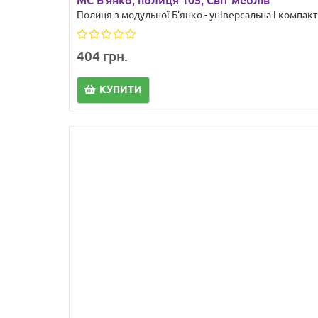
МС Б'янко, полиця 105, Світ меблів
Полиця з модульної Б'янко - універсальна і компак
404 грн.
КУПИТИ