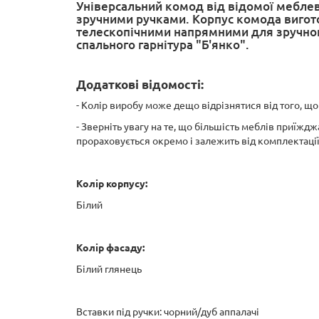
Універсальний комод від відомої меблев
зручними ручками. Корпус комода вигот
телескопічними напрямними для зручног
спального гарнітура "Б'янко".
Додаткові відомості:
- Колір виробу може дещо відрізнятися від того, щ
- Зверніть увагу на те, що більшість меблів приїжд
прораховується окремо і залежить від комплектаці
Колір корпусу:
Білий
Колір фасаду:
Білий глянець
Вставки під ручки: чорний/дуб аппалачі