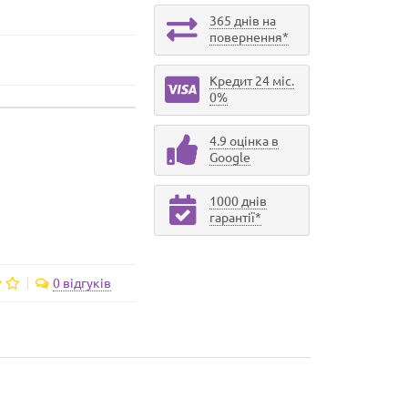
365 днів на
повернення*
Кредит 24 міс.
0%
4.9 оцінка в
Google
1000 днів
гарантії*
0 відгуків