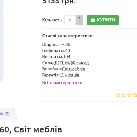
5133 грн.
КУПИТИ
Кількість
Стислі характеристики
Ширина см.
60
Глибина см.
40
Висота см.
104
Склад
ДСП; МДФ фасад
Виробник
Світ меблів
Гарантія
12 місяців
Всі характеристики
ів (0)
60, Світ меблів