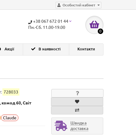
Особистий кабінет
+38 067 672 01 44
Пн.-Сб. 11.00-19.00
0
Акції
В наявності
Контакти
у:
728033
 комод 60, Світ
Claude
Швидка
доставка