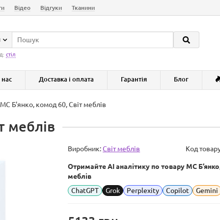
ги
Відео
Відгуки
Тканини
и
д:
стіл
 нас
Доставка і оплата
Гарантія
Блог
МС Б'янко, комод 60, Світ меблів
т меблів
Виробник:
Світ меблів
Код товар
Отримайте AI аналітику по товару МС Б’янко,
меблів
ChatGPT
Grok
Perplexity
Copilot
Gemini