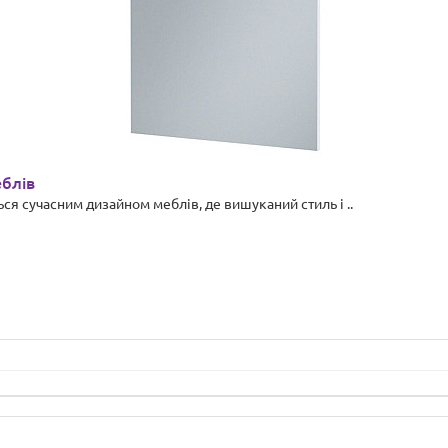
еблів
ся сучасним дизайном меблів, де вишуканий стиль і ..