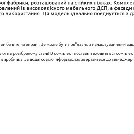
ої фабрики, розташований на стійких ніжках. Компле
овлений із високоякісного мебельного ДСП, а фасади
о використання. Ця модель ідеально поєднується з д
о ви бачите на екрані. Це може бути пов"язано з налаштуваннями ва
жають в розібраному стані! В комплект поставки входять всі комплект
ї виробника. За додатковою інформацією звертайтеся до менеджері