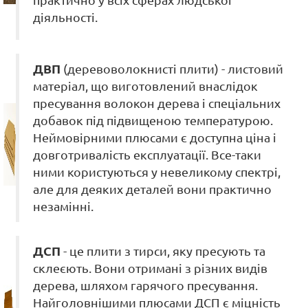
практично у всіх сферах людської
діяльності.
ДВП
(деревоволокнисті плити) - листовий
матеріал, що виготовлений внаслідок
пресування волокон дерева і спеціальних
добавок під підвищеною температурою.
Неймовірними плюсами є доступна ціна і
довготривалість експлуатації. Все-таки
ними користуються у невеликому спектрі,
але для деяких деталей вони практично
незамінні.
ДСП
- це плити з тирси, яку пресують та
склеєють. Вони отримані з різних видів
дерева, шляхом гарячого пресування.
Найголовнішими плюсами ДСП є міцність