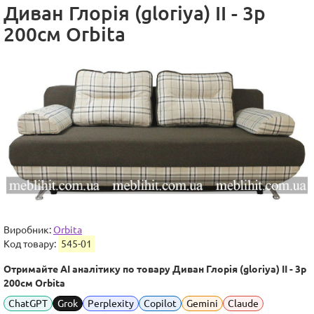
Диван Глорія (gloriya) ІІ - 3р
200см Orbita
Виробник:
Orbita
Код товару:
545-01
Отримайте AI аналітику по товару Диван Глорія (gloriya) ІІ - 3р
200см Orbita
ChatGPT
Grok
Perplexity
Copilot
Gemini
Claude