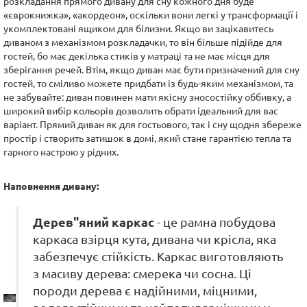
розкладання прямого дивану для сну кожного дня буде
«єврокнижка», «акордеон», оскільки вони легкі у трансформації і
укомплектовані ящиком для білизни. Якщо ви зацікавитесь
диваном з механізмом розкладачки, то він більше підійде для
гостей, бо має декілька стиків у матраці та не має місця для
зберігання речей. Втім, якщо диван має бути призначений для сну
гостей, то сміливо можете придбати із будь-яким механізмом, та
не забувайте: диван повинен мати якісну зносостійку оббивку, а
широкий вибір кольорів дозволить обрати ідеальний для вас
варіант. Прямий диван як для гостьового, так і сну щодня збереже
простір і створить затишок в домі, який стане гарантією тепла та
гарного настрою у рідних.
Наповнення дивану:
Дерев"яний каркас
- це рамна побудова
каркаса взірця кута, дивана чи крісла, яка
забезпечує стійкість. Каркас виготовляють
з масиву дерева: смерека чи сосна. Ці
породи дерева є надійними, міцними,