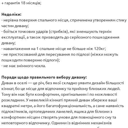
+ гарантія 18 місяців;
Недоліки:
- нерівна поверхня спального місця, спричинена утворенням стику
частин дивану;
- боїться точкових ударів (стрибків), які зменшують термін
експлуатації, а також призводять до серйозного пошкодження
дивану;
- навантаження на 1 спальне місце не більше ніж 120кг;
- не пристосований для пересування по підлозі (ніжки можуть
пошкодити поверхню підлоги);
- не має знімного чохла.
Поради щодо правильного вибору дивану:
Диван в оселі — це річ, без якої складно уявити дизайн більшості
кімнат, бо це місце для відпочинку та прийому близьких людей.
Тому він має бути комфортним, оригінальним і по можливості
розкладним. У невеликій кімнаті прямий диван збереже ваші
квадратні метри, а його багатофункціональність, а саме наявність
підлокітників, ортопедичних ламелей, ящика для білизни з
комфортним місцем створять умови для повноцінного сну та
неповторного відпочинку. Одними із відмінних механізмів