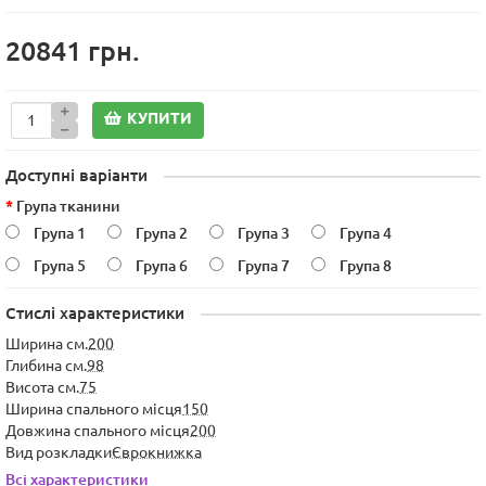
20841 грн.
КУПИТИ
Доступні варіанти
Група тканини
Група 1
Група 2
Група 3
Група 4
Група 5
Група 6
Група 7
Група 8
Стислі характеристики
Ширина см.
200
Глибина см.
98
Висота см.
75
Ширина спального місця
150
Довжина спального місця
200
Вид розкладки
Єврокнижка
Всі характеристики