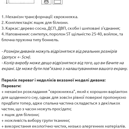
1. Механізм трансформації: єврокнижка.
2. Комплектація: ящик для білизни.
3. Каркас: дерево сосна, ДСП, ДВП, скоби і шиповані з’єднання;
4. Наповнення: синтепух, поролон ST щільністю 25-40, войлок, та
блочна пружина типу боннель.
- Розміри диванів можуть відрізнятися від реальних розмірів
(допуск +- 5см).
- Колір виробу може дещо відрізнятися від того, що ви бачите на
екрані. Це може бути пов"язано з налаштуваннями вашого екрану.
Перелік переваг і недоліків вказаної моделі дивана:
Переваги:
+ механізм розкладання "єврокнижка", який є хорошим варіантом
для щоденного сну, однак для зовсім рівної поверхні пропонуємо
придбати топер, адже спальна частина складається з декількох
частин, що з часом можуть просідати;
+ ящик для білизни;
+ можливість вибору групи тканини;
+ використання екологічно чистих, низько алергенних матеріалів.