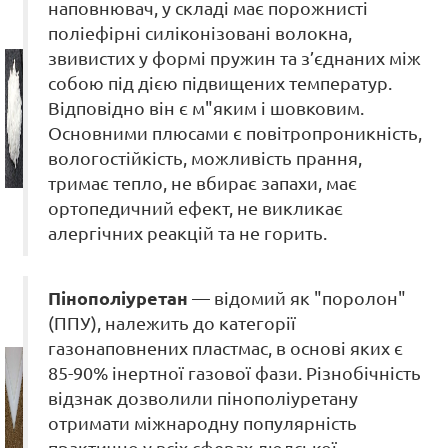
наповнювач, у складі має порожнисті
поліефірні силіконізовані волокна,
звивистих у формі пружин та з’єднаних між
собою під дією підвищених температур.
Відповідно він є м"яким і шовковим.
Основними плюсами є повітропроникність,
вологостійкість, можливість прання,
тримає тепло, не вбирає запахи, має
ортопедичний ефект, не викликає
алергічних реакцій та не горить.
Пінополіуретан
— відомий як "поролон"
(ППУ), належить до категорії
газонаповнених пластмас, в основі яких є
85-90% інертної газової фази. Різнобічність
відзнак дозволили пінополіуретану
отримати міжнародну популярність