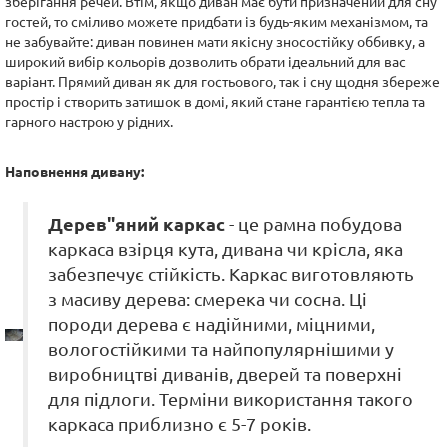
зберігання речей. Втім, якщо диван має бути призначений для сну
гостей, то сміливо можете придбати із будь-яким механізмом, та
не забувайте: диван повинен мати якісну зносостійку оббивку, а
широкий вибір кольорів дозволить обрати ідеальний для вас
варіант. Прямий диван як для гостьового, так і сну щодня збереже
простір і створить затишок в домі, який стане гарантією тепла та
гарного настрою у рідних.
Наповнення дивану:
Дерев"яний каркас
- це рамна побудова
каркаса взірця кута, дивана чи крісла, яка
забезпечує стійкість. Каркас виготовляють
з масиву дерева: смерека чи сосна. Ці
породи дерева є надійними, міцними,
вологостійкими та найпопулярнішими у
виробництві диванів, дверей та поверхні
для підлоги. Терміни використання такого
каркаса приблизно є 5-7 років.