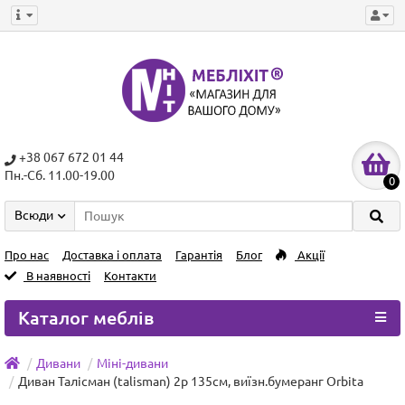
+38 067 672 01 44
Пн.-Сб. 11.00-19.00
0
Всюди
Про нас
Доставка і оплата
Гарантія
Блог
Акції
В наявності
Контакти
Каталог меблів
Дивани
Міні-дивани
Диван Талісман (talisman) 2р 135см, виїзн.бумеранг Orbita