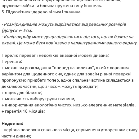
пружина-змійка та блочна пружина типу боннель.
5. Підлокітник: дерево вільха і тканина.
- Розміри диванів можуть відрізнятися від реальних розмірів
(допуск +- 5см).
- Колір виробу може дещо відрізнятися від того, що ви бачите на
екрані. Це може бути пов"язано з налаштуваннями вашого екрану.
Перелік переваг і недоліків вказаної моделі дивана:
Переваги:
+ механізм розкладання "вперед на роликах", який є хорошим
варіантом для щоденного сну, однак для зовсім рівної поверхні
пропонуємо придбати топер, адже спальна частина складається з
декількох частин, що з часом можуть просідати;
+ ящик для білизни;
+ можливість вибору групи тканини;
+ використання екологічно чистих, низько алергенних матеріалів.
+ гарантія 18 місяців;
Недоліки:
- нерівна поверхня спального місця, спричинена утворенням стику
частин дивану;