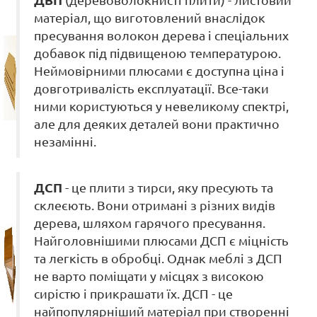
ДВП
(деревоволокнисті плити) - листовий
матеріал, що виготовлений внаслідок
пресування волокон дерева і спеціальних
добавок під підвищеною температурою.
Неймовірними плюсами є доступна ціна і
довготривалість експлуатації. Все-таки
ними користуються у невеликому спектрі,
але для деяких деталей вони практично
незамінні.
ДСП
- це плити з тирси, яку пресують та
склеєють. Вони отримані з різних видів
дерева, шляхом гарячого пресування.
Найголовнішими плюсами ДСП є міцність
та легкість в обробці. Однак меблі з ДСП
не варто поміщати у місцях з високою
сирістю і прикрашати їх. ДСП - це
найпопулярніший матеріал при створенні