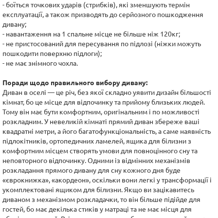
- боїться точкових ударів (стрибків), які зменшують термін
експлуатації, а також призводять до серйозного пошкодження
дивану;
- навантаження на 1 спальне місце не більше ніж 120кг;
- не пристосований для пересування по підлозі (ніжки можуть
пошкодити поверхню підлоги);
- не має знімного чохла.
Поради щодо правильного вибору дивану:
Диван в оселі — це річ, без якої складно уявити дизайн більшості
кімнат, бо це місце для відпочинку та прийому близьких людей.
Тому він має бути комфортним, оригінальним і по можливості
розкладним. У невеликій кімнаті прямий диван збереже ваші
квадратні метри, а його багатофункціональність, а саме наявність
підлокітників, ортопедичних ламелей, ящика для білизни з
комфортним місцем створять умови для повноцінного сну та
неповторного відпочинку. Одними із відмінних механізмів
розкладання прямого дивану для сну кожного дня буде
«єврокнижка», «акордеон», оскільки вони легкі у трансформації і
укомплектовані ящиком для білизни. Якщо ви зацікавитесь
диваном з механізмом розкладачки, то він більше підійде для
гостей, бо має декілька стиків у матраці та не має місця для