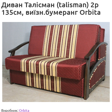
Диван Талісман (talisman) 2р
135см, виїзн.бумеранг Orbita
Виробник:
Orbita