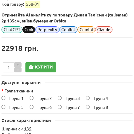
Код товару:
558-01
Отримайте AI аналітику по товару Диван Талісман (talisman)
2р 135см, виїзн.бумеранг Orbita
ChatGPT
Grok
Perplexity
Copilot
Gemini
Claude
22918 грн.
КУПИТИ
Доступні варіанти
Група тканини
Група 1
Група 2
Група 3
Група 4
Група 5
Група 6
Група 7
Група 8
Стислі характеристики
Ширина см.
135