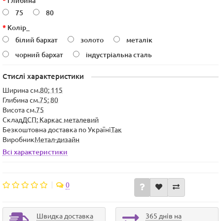
Глибина
75
80
Колір_
білий бархат
золото
металік
чорний бархат
індустріальна сталь
Стислі характеристики
Ширина см.
80; 115
Глибина см.
75; 80
Висота см.
75
Склад
ДСП; Каркас металевий
Безкоштовна доставка по Україні
Так
Виробник
Метал-дизайн
Всі характеристики
0
Швидка доставка
365 днів на