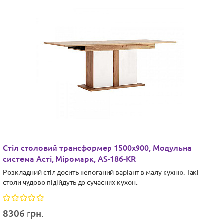
Стіл столовий трансформер 1500х900, Модульна
система Асті, Міромарк, AS-186-KR
Розкладний стіл досить непоганий варіант в малу кухню. Такі
столи чудово підійдуть до сучасних кухон..
8306 грн.