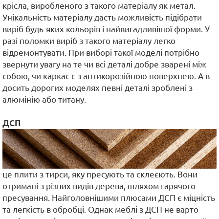
крісла, виробленого з такого матеріалу як метал.
Унікальність матеріалу дасть можливість підібрати
виріб будь-яких кольорів і найвигадливішої форми. У
разі поломки виріб з такого матеріалу легко
відремонтувати. При виборі такої моделі потрібно
звернути увагу на те чи всі деталі добре зварені між
собою, чи каркас є з антикорозійною поверхнею. А в
досить дорогих моделях певні деталі зроблені з
алюмінію або титану.
ДСП
це плити з тирси, яку пресують та склеєють. Вони
отримані з різних видів дерева, шляхом гарячого
пресування. Найголовнішими плюсами ДСП є міцність
та легкість в обробці. Однак меблі з ДСП не варто