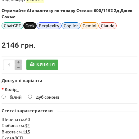
Отримайте AI аналітику по товару Стелаж 600/1152 2д Джек
Сокме
ChatGPT
Grok
Perplexity
Copilot
Gemini
Claude
2146 грн.
КУПИТИ
Доступні варіанти
Колір_
білий
дуб сонома
Стислі характеристики
Ширина см.
60
Глибина см.
32
Висота см.
115
Склад
ДСП