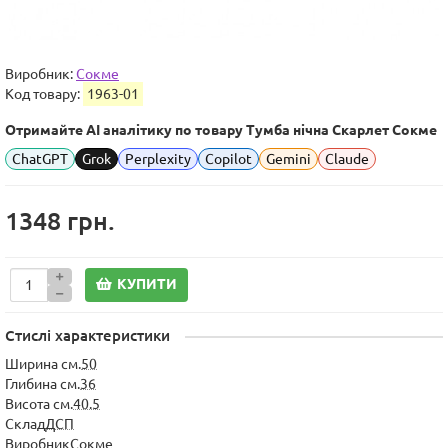
Виробник:
Сокме
Код товару:
1963-01
Отримайте AI аналітику по товару Тумба нічна Скарлет Сокме
ChatGPT
Grok
Perplexity
Copilot
Gemini
Claude
1348 грн.
КУПИТИ
Стислі характеристики
Ширина см.
50
Глибина см.
36
Висота см.
40.5
Склад
ДСП
Виробник
Сокме