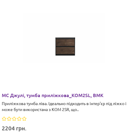
МС Джулі, тумба приліжкова_KOM2SL, ВМК
Приліжкова тумба ліва. Ідеально підходить в інтер'єр під ліжко і
може бути використана з KOM 2SR, що..
2204 грн.