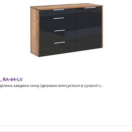
, RA-64-LV
ілень завдяки чому ідеально вписується в сучасні с..