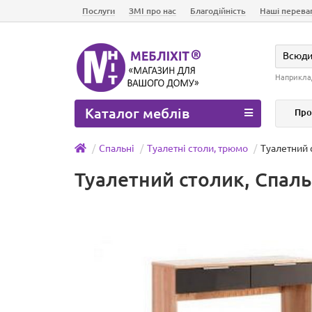
Послуги
ЗМІ про нас
Благодійність
Наші перева
Всюд
Наприкла
Каталог меблів
Про
Спальні
Туалетні столи, трюмо
Туалетний 
Туалетний столик, Спаль