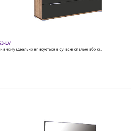
63-LV
 чому ідеально вписується в сучасні спальні або кі..