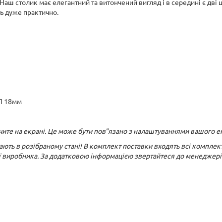
 Наш столик має елегантний та витончений вигляд і в середині є дві
ь дуже практично.
П 18мм
бачите на екрані. Це може бути пов"язано з налаштуваннями вашого е
жають в розібраному стані! В комплект поставки входять всі комплект
ї виробника. За додатковою інформацією звертайтеся до менеджері