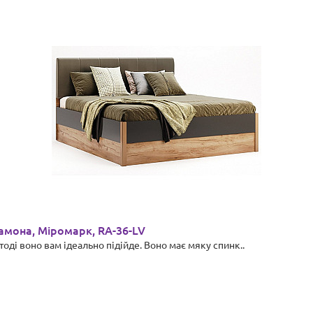
Рамона, Міромарк, RA-36-LV
оді воно вам ідеально підійде. Воно має мяку спинк..