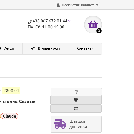
Особистий кабінет
+38 067 672 01 44
Пн.-Сб. 11.00-19.00
0
Акції
В наявності
Контакти
у:
2800-01
й столик, Спальня
Claude
Швидка
доставка