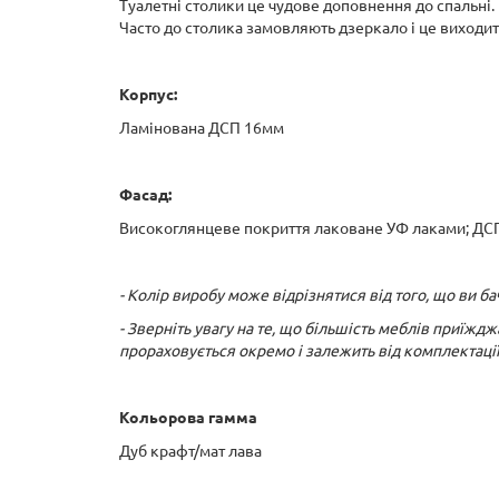
Туалетні столики це чудове доповнення до спальні.
Часто до столика замовляють дзеркало і це виходит
Корпус:
Ламінована ДСП 16мм
Фасад:
Високоглянцеве покриття лаковане УФ лаками; ДС
- Колір виробу може відрізнятися від того, що ви 
- Зверніть увагу на те, що більшість меблів приїжд
прораховується окремо і залежить від комплектаці
Кольорова гамма
Дуб крафт/мат лава