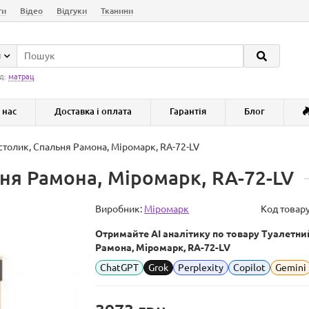
ги
Відео
Відгуки
Тканини
и
д:
матрац
 нас
Доставка і оплата
Гарантія
Блог
столик, Спальня Рамона, Міромарк, RA-72-LV
ня Рамона, Міромарк, RA-72-LV
Виробник:
Міромарк
Код товар
Отримайте AI аналітику по товару Туалетни
Рамона, Міромарк, RA-72-LV
ChatGPT
Grok
Perplexity
Copilot
Gemini