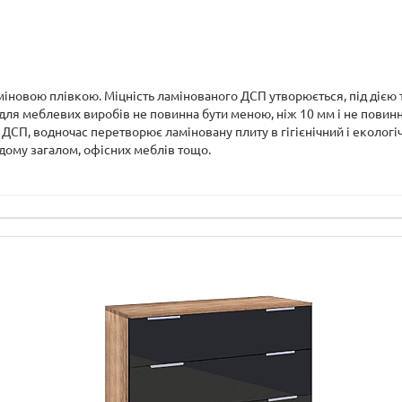
міновою плівкою. Міцність ламінованого ДСП утворюється, під дією 
я меблевих виробів не повинна бути меною, ніж 10 мм і не повинн
 ДСП, водночас перетворює ламіновану плиту в гігієнічний і еколо
 дому загалом, офісних меблів тощо.