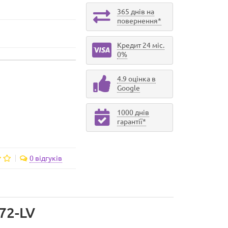
365 днів на
повернення*
Кредит 24 міс.
0%
4.9 оцінка в
Google
1000 днів
гарантії*
0 відгуків
72-LV