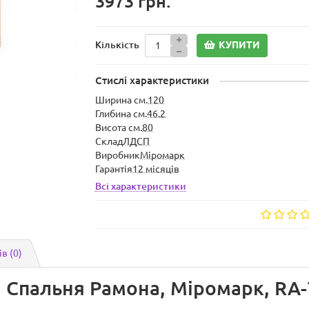
3973 грн.
КУПИТИ
Кількість
Стислі характеристики
Ширина см.
120
Глибина см.
46.2
Висота см.
80
Склад
ЛДСП
Виробник
Міромарк
Гарантія
12 місяців
Всі характеристики
ів (0)
, Спальня Рамона, Міромарк, RA-