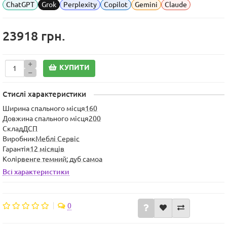
ChatGPT
Grok
Perplexity
Copilot
Gemini
Claude
23918 грн.
КУПИТИ
Стислі характеристики
Ширина спального місця
160
Довжина спального місця
200
Склад
ДСП
Виробник
Меблі Сервіс
Гарантія
12 місяців
Колір
венге темний; дуб самоа
Всі характеристики
0