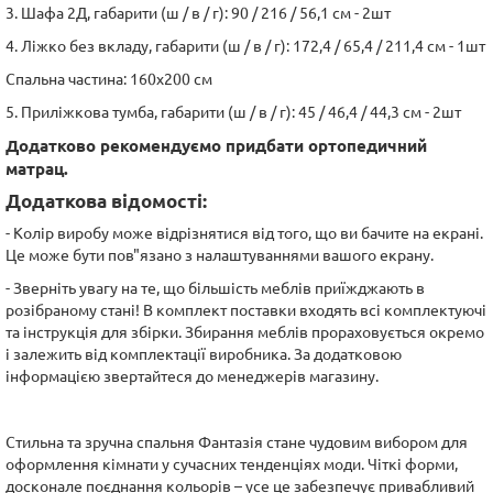
3. Шафа 2Д, габарити (ш / в / г): 90 / 216 / 56,1 см - 2шт
4. Ліжко без вкладу, габарити (ш / в / г): 172,4 / 65,4 / 211,4 см - 1шт
Спальна частина: 160х200 см
5. Приліжкова тумба, габарити (ш / в / г): 45 / 46,4 / 44,3 см - 2шт
Додатково рекомендуємо придбати ортопедичний
матрац.
Додаткова відомості:
- Колір виробу може відрізнятися від того, що ви бачите на екрані.
Це може бути пов"язано з налаштуваннями вашого екрану.
- Зверніть увагу на те, що більшість меблів приїжджають в
розібраному стані! В комплект поставки входять всі комплектуючі
та інструкція для збірки. Збирання меблів прораховується окремо
і залежить від комплектації виробника. За додатковою
інформацією звертайтеся до менеджерів магазину.
Стильна та зручна спальня Фантазія стане чудовим вибором для
оформлення кімнати у сучасних тенденціях моди. Чіткі форми,
досконале поєднання кольорів – усе це забезпечує привабливий