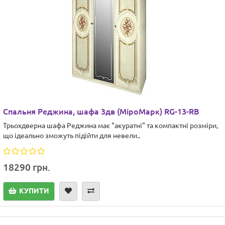
Cпальня Реджина, шафа 3дв (МіроМарк) RG-13-RB
Трьохдверна шафа Реджина має "акуратні" та компактні розміри,
що ідеально зможуть підійти для невели..
18290 грн.
КУПИТИ