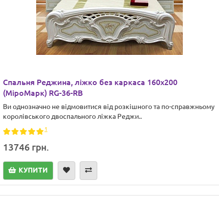
Спальня Реджина, ліжко без каркаса 160х200
(МіроМарк) RG-36-RB
Ви однозначно не відмовитися від розкішного та по-справжньому
королівського двоспального ліжка Реджи..
1
13746 грн.
КУПИТИ