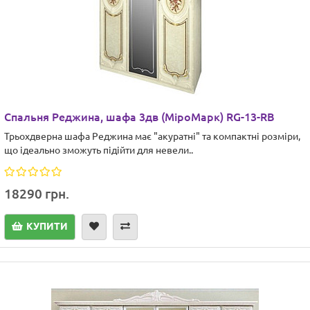
Cпальня Реджина, шафа 3дв (МіроМарк) RG-13-RB
Трьохдверна шафа Реджина має "акуратні" та компактні розміри,
що ідеально зможуть підійти для невели..
18290 грн.
КУПИТИ