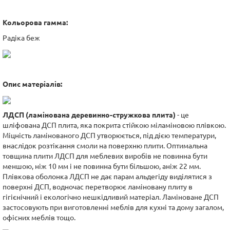
Кольорова гамма:
Радіка беж
Опис матеріалів:
ЛДСП (ламінована деревинно-стружкова плита)
- це
шліфована ДСП плита, яка покрита стійкою міламіновою плівкою.
Міцність ламінованого ДСП утворюється, під дією температури,
внаслідок розтікання смоли на поверхню плити. Оптимальна
товщина плити ЛДСП для меблевих виробів не повинна бути
меншою, ніж 10 мм і не повинна бути більшою, аніж 22 мм.
Плівкова оболонка ЛДСП не дає парам альдегіду виділятися з
поверхні ДСП, водночас перетворює ламіновану плиту в
гігієнічний і екологічно нешкідливий матеріал. Ламіноване ДСП
застосовують при виготовленні меблів для кухні та дому загалом,
офісних меблів тощо.