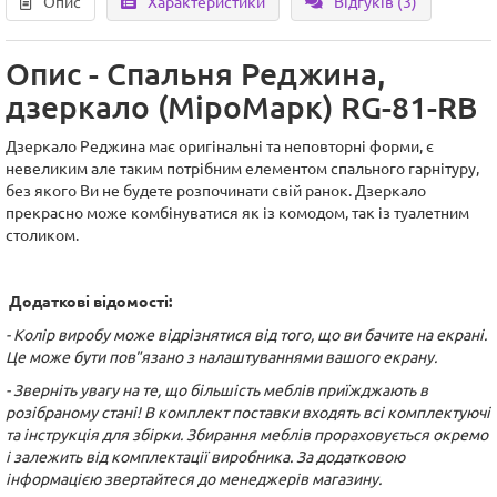
Опис
Характеристики
Відгуків (3)
Опис - Спальня Реджина,
дзеркало (МіроМарк) RG-81-RB
Дзеркало Реджина має оригінальні та неповторні форми, є
невеликим але таким потрібним елементом спального гарнітуру,
без якого Ви не будете розпочинати свій ранок. Дзеркало
прекрасно може комбінуватися як із комодом, так із туалетним
столиком.
Додаткові відомості:
- Колір виробу може відрізнятися від того, що ви бачите на екрані.
Це може бути пов"язано з налаштуваннями вашого екрану.
- Зверніть увагу на те, що більшість меблів приїжджають в
розібраному стані! В комплект поставки входять всі комплектуючі
та інструкція для збірки. Збирання меблів прораховується окремо
і залежить від комплектації виробника. За додатковою
інформацією звертайтеся до менеджерів магазину.