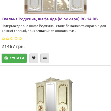
Спальня Реджина, шафа 4дв (Міромарк) RG-14-RB
Чотирьохдверна шафа Реджина - стане бажаною та окрасою для
кожної спальні, прикрашаючи та оновлюючи ..
21467 грн.
КУПИТИ