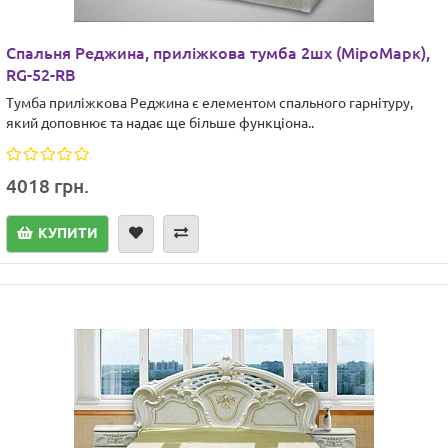
Cпальня Реджина, приліжкова тумба 2шх (МіроМарк),
RG-52-RB
Тумба приліжкова Реджина є елементом спального гарнітуру,
який доповнює та надає ще більше функціона..
4018 грн.
КУПИТИ