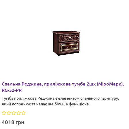
Cпальня Реджина, приліжкова тумба 2шх (МіроМарк),
RG-52-PR
Тумба приліжкова Реджина є елементом спального гарнітуру,
який доповнює та надає ще більше функціона..
4018 грн.