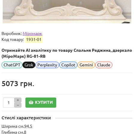
Виробник:
Міромарк
Код товару:
1931-01
Отримайте AI аналітику по товару Спальня Реджина, дзеркало
(МіроМарк) RG-81-RB
ChatGPT
Grok
Perplexity
Copilot
Gemini
Claude
5073 грн.
КУПИТИ
Стислі характеристики
Ширина см.
94.5
Глибина см.
8