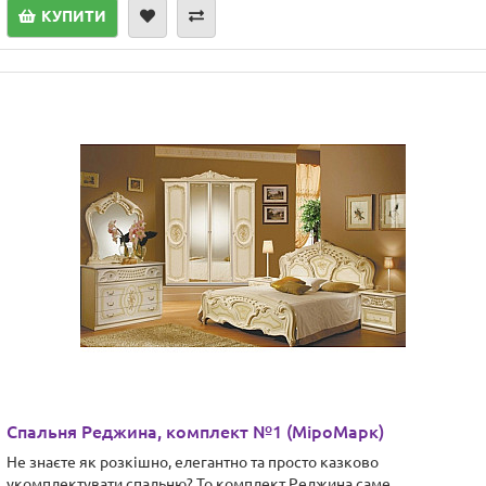
КУПИТИ
Спальня Реджина, комплект №1 (МіроМарк)
Не знаєте як розкішно, елегантно та просто казково
укомплектувати спальню? То комплект Реджина саме ..