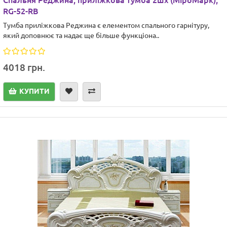
Cпальня Реджина, приліжкова тумба 2шх (МіроМарк),
RG-52-RB
Тумба приліжкова Реджина є елементом спального гарнітуру,
який доповнює та надає ще більше функціона..
4018 грн.
КУПИТИ