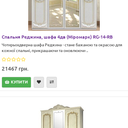
Спальня Реджина, шафа 4дв (Міромарк) RG-14-RB
Чотирьохдверна шафа Реджина - стане бажаною та окрасою для
кожної спальні, прикрашаючи та оновлюючи ..
21467 грн.
КУПИТИ