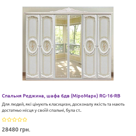
Спальня Реджина, шафа 6дв (МіроМарк) RG-16-RB
Для людей, які цінують класицизм, досконалу якість та мають
достатньо місця у своїй спальні, була ст..
28480 грн.