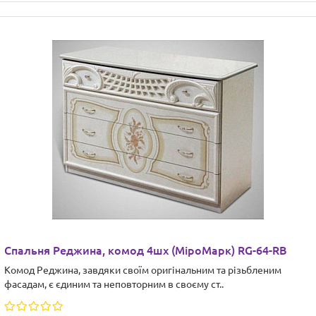
Спальня Реджина, комод 4шх (МіроМарк) RG-64-RB
Комод Реджина, завдяки своїм оригінальним та різьбленим
фасадам, є єдиним та неповторним в своєму ст..