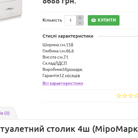
8688 грн.
КУПИТИ
Кількість
Стислі характеристики
Ширина см.
158
Глибина см.
46.6
Висота см.
71
Склад
ЛДСП
Виробник
Міромарк
Гарантія
12 місяців
Всі характеристики
ів (0)
, туалетний столик 4ш (МіроМарк