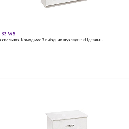
V-63-WB
 спальнях. Комод має 3 виїздних шухляди які ідеальн..