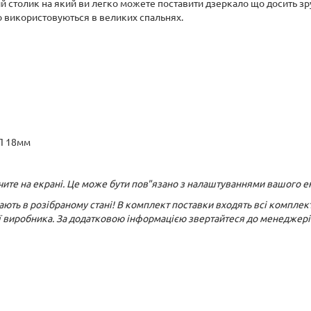
 столик на який ви легко можете поставити дзеркало що досить зру
то використовуються в великих спальнях.
П 18мм
бачите на екрані. Це може бути пов"язано з налаштуваннями вашого е
жають в розібраному стані! В комплект поставки входять всі комплект
ї виробника. За додатковою інформацією звертайтеся до менеджері