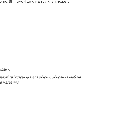
чно. Він тамє 4 шухляди в які ви можете
крану.
уючі та інструкція для збірки. Збирання меблів
в магазину.