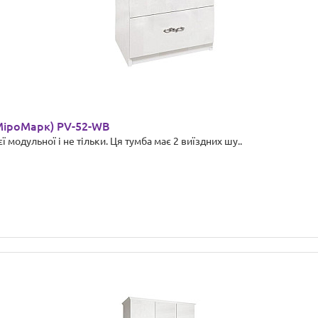
МіроМарк) PV-52-WB
 модульної і не тільки. Ця тумба має 2 виїздних шу..