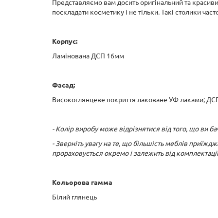
Представляємо вам досить оригінальний та красивий
поскладати косметику і не тільки. Такі столики час
Корпус:
Ламінована ДСП 16мм
Фасад:
Високоглянцеве покриття лаковане УФ лаками; ДС
- Колір виробу може відрізнятися від того, що ви 
- Зверніть увагу на те, що більшість меблів приїжд
прораховується окремо і залежить від комплектаці
Кольорова гамма
Білий глянець