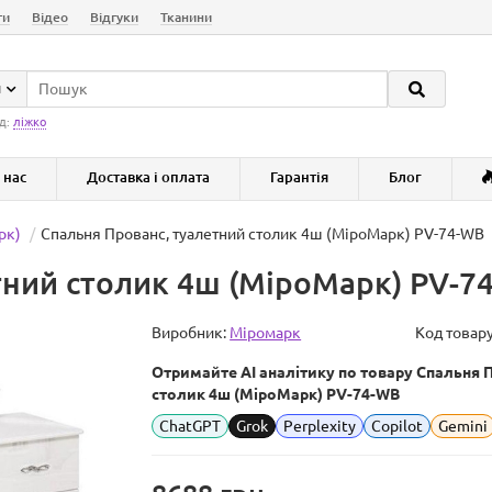
ги
Відео
Відгуки
Тканини
и
д:
ліжко
 нас
Доставка і оплата
Гарантія
Блог
рк)
Спальня Прованс, туалетний столик 4ш (МіроМарк) PV-74-WB
тний столик 4ш (МіроМарк) PV-7
Виробник:
Міромарк
Код товар
Отримайте AI аналітику по товару Спальня 
столик 4ш (МіроМарк) PV-74-WB
ChatGPT
Grok
Perplexity
Copilot
Gemini