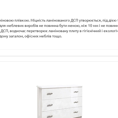
міновою плівкою. Міцність ламінованого ДСП утворюється, під дією 
я меблевих виробів не повинна бути меною, ніж 10 мм і не повинн
 ДСП, водночас перетворює ламіновану плиту в гігієнічний і еколо
 дому загалом, офісних меблів тощо.