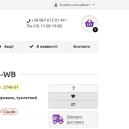
Особистий кабінет
+38 067 672 01 44
Пн.-Сб. 11.00-19.00
0
Акції
В наявності
Контакти
4-WB
у:
2746-01
Прованс, туалетний
Claude
Швидка
доставка