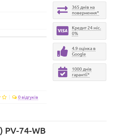
365 днів на
повернення*
Кредит 24 міс.
0%
4.9 оцінка в
Google
1000 днів
гарантії*
0 відгуків
) PV-74-WB