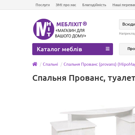
Послуги
ЗМІ про нас
Благодійність
Наші перева
Всюд
Наприкла
Каталог меблів
Про
Спальні
Спальня Прованс (provans) (МіроМа
Спальня Прованс, туале