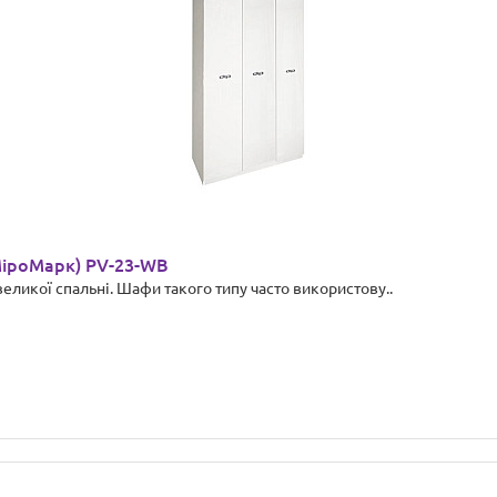
МіроМарк) PV-23-WB
великої спальні. Шафи такого типу часто використову..