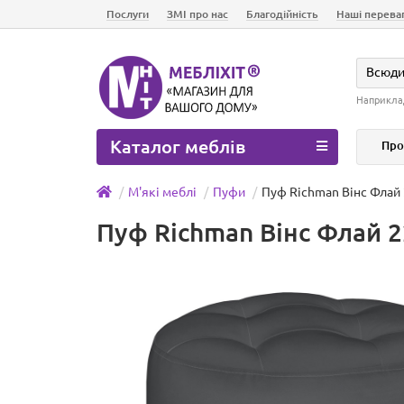
Послуги
ЗМІ про нас
Благодійність
Наші перева
Всюд
Наприкла
Каталог меблів
Про
М'які меблі
Пуфи
Пуф Richman Вінс Флай
Пуф Richman Вінс Флай 