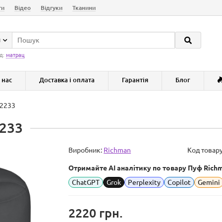
ги
Відео
Відгуки
Тканини
и
д:
матрац
 нас
Доставка і оплата
Гарантія
Блог
 2233
2233
Виробник:
Richman
Код товар
Отримайте AI аналітику по товару Пуф Rich
ChatGPT
Grok
Perplexity
Copilot
Gemini
2220 грн.