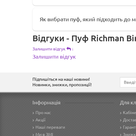
Як вибрати пуф, який підходить до м
Відгуки - Пуф Richman В
Залишити відгук
↓
Залишити відгук
Підпишіться на наші новини!
Новинки, знижки, пропозиції!
Інформація
Для кл
Про нас
Кабіне
Акції
Достав
Наші переваги
Гарант
Ми в ЗМІ
Знижк