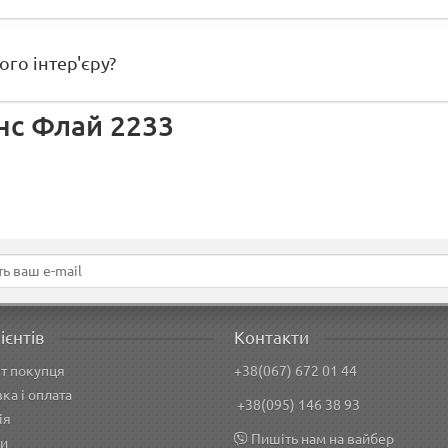
ого інтер'єру?
інс Флай 2233
ієнтів
Контакти
т покупця
+38(067) 672 01 44
ка і оплата
+38(095) 146 38 93
ія
Пишіть нам на вайбер
и