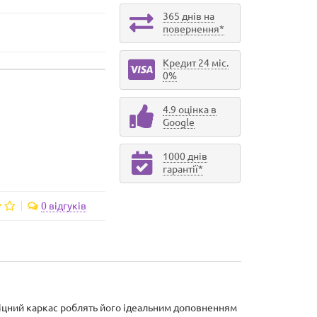
365 днів на
повернення*
Кредит 24 міс.
0%
4.9 оцінка в
Google
1000 днів
гарантії*
0 відгуків
 міцний каркас роблять його ідеальним доповненням