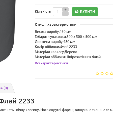
КУПИТИ
Кількість
Стислі характеристики
Висота виробу:
460 мм
Габарити упаковки:
500 x 500 x 500 мм
Довжина виробу:
480 мм
Колір оббивки:
Флай 2233
Матеріал каркасу:
Дерево
Матеріал оббивки:
Шкірозамінник Флай
Всі характеристики
ів (0)
 Флай 2233
антність і вічну класику. Його округлі форми, вишукана тканина та