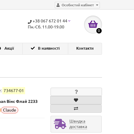
Особистий кабінет
+38 067 672 01 44
Пн.-Сб. 11.00-19.00
0
Акції
В наявності
Контакти
у:
734677-01
man Вінс Флай 2233
Claude
Швидка
доставка