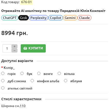
Код товару:
676-01
Отримайте AI аналітику по товару Передпокій Юлія Компаніт
ChatGPT
Grok
Perplexity
Copilot
Gemini
Claude
8994 грн.
КУПИТИ
Доступні варіанти
Колір_
горіх
бук
венге
вільха
дуб сонома
німфея альба
яблуня
ательє світлий
Стислі характеристики
Ширина см.
110