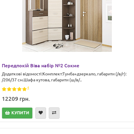
Передпокій Віва набір №2 Сокме
Додаткові відомості:Комплект:Тумба+дзеркало, габарити (/в/г):
/206/37 см.Шафа кутова, габарити (ш/в/..
4
12209 грн.
КУПИТИ