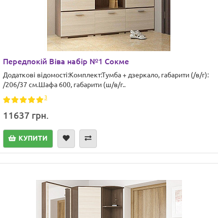
Передпокій Віва набір №1 Сокме
Додаткові відомості:Комплект:Тумба + дзеркало, габарити (/в/г):
/206/37 см.Шафа 600, габарити (ш/в/г..
3
11637 грн.
КУПИТИ