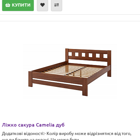
КУПИТИ
Ліжко сакура Camelia дуб
Додаткові відомості:- Колір виробу може відрізнятися від того,
що ви бачите на екрані. Це може бути ..