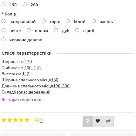
190
200
Колір_
натуральний
горіх
білий
ваніль
венге
вільха
дуб
сірий
червоне дерево
Стислі характеристики
Ширина см.
170
Глибина см.
200; 210
Висота см.
112
Ширина спального місця
160
Довжина спального місця
190; 200
Склад
Каркас деревяний
Всі характеристики
1