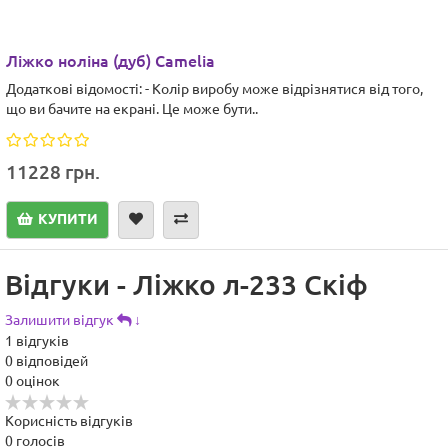
Ліжко ноліна (дуб) Camelia
Додаткові відомості: - Колір виробу може відрізнятися від того,
що ви бачите на екрані. Це може бути..
11228 грн.
КУПИТИ
Відгуки - Ліжко л-233 Скіф
Залишити відгук
↓
1
відгуків
0
відповідей
0
оцінок
Корисність відгуків
0
голосів