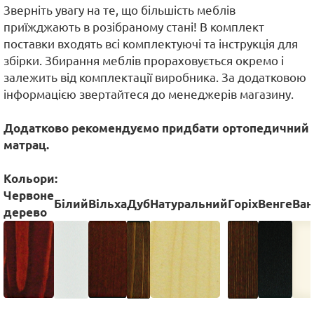
Зверніть увагу на те, що більшість меблів
приїжджають в розібраному стані! В комплект
поставки входять всі комплектуючі та інструкція для
збірки. Збирання меблів прораховується окремо і
залежить від комплектації виробника. За додатковою
інформацією звертайтеся до менеджерів магазину.
Додатково рекомендуємо придбати ортопедичний
матрац.
Кольори:
Червоне
Білий
Вільха
Дуб
Натуральний
Горіх
Венге
Ван
дерево