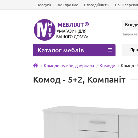
Послуги
ЗМІ про нас
Благодійність
Наші перева
Всюд
Наприкла
Каталог меблів
Про
Комоди, тумби, дзеркала
Комоди
Комод - 
Комод - 5+2, Компаніт