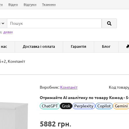
ги
Відео
Відгуки
Тканини
и
д:
диван
 нас
Доставка і оплата
Гарантія
Блог
5+2, Компаніт
Виробник:
Компаніт
Код товар
Отримайте AI аналітику по товару Комод - 5
ChatGPT
Grok
Perplexity
Copilot
Gemini
5882 грн.