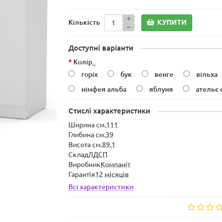
КУПИТИ
Кількість
Доступні варіанти
Колір_
горіх
бук
венге
вільха
німфея альба
яблуня
ательє 
Стислі характеристики
Ширина см.
111
Глибина см.
39
Висота см.
89.1
Склад
ЛДСП
Виробник
Компаніт
Гарантія
12 місяців
Всі характеристики