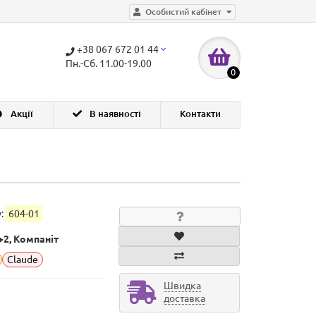
Особистий кабінет
+38 067 672 01 44
Пн.-Сб. 11.00-19.00
0
Акції
В наявності
Контакти
у:
604-01
+2, Компаніт
Claude
Швидка
доставка