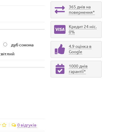
365 днів на
повернення*
Кредит 24 міс.
0%
дуб сонома
4.9 оцінка в
Google
світлий
1000 днів
гарантії*
0 відгуків