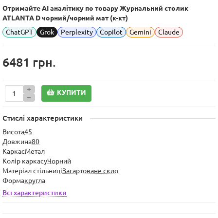
Отримайте AI аналітику по товару Журнальний столик
ATLANTA D чорний/чорний мат (к-кт)
ChatGPT
Grok
Perplexity
Copilot
Gemini
Claude
6481 грн.
КУПИТИ
Стислі характеристики
Висота
45
Довжина
80
Каркас
Метал
Колір каркасу
Чорний
Матеріал стільниці
Загартоване скло
Форма
кругла
Всі характеристики