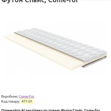
Виробник:
Сome-For
Код товару:
471-01
Отримайте AI аналітику по товару Футон Спайс, Сome-for