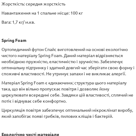
Жорсткість: середня жорсткість
Навантаження на 1 спальне місце: 100 кг
Вага: 1,7 кг/ м.кв.
Spring Foam
Ортопедичний футон Спайс виготовлений на основі екологічно
чистого матеріалу Spring Foam. Даний матеріал відрізняється
необхідною пружністю, еластичністю і зручністю. Забезпечує
оптимальну підтримку і здатний довгий час зберігати свою форму і
споживчі властивості. Не утримує запахи і не викликає алергії.
Матеріал Spring Foam є «дихаючим»; структура цього матеріалу
така, що він вільно пропускає повітря і дозволяє йому
циркулювати всередині себе. Завдяки цій властивості, сплячий не
потіє і відчуває себе комфортно.
Циркуляція повітря забезпечує оптимальний мікроклімат виробу,
який запобігає появі грибків, пилових кліщів і бактерій.
Екологічно чисті матеріали