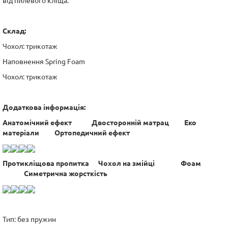
від пилевого кліща.
Склад:
Чохол: трикотаж
Наповнення Spring Foam
Чохол: трикотаж
Додаткова інформація:
Анатомічний ефект Двосторонній матрац Еко
матеріали Ортопедичний ефект
Протикліщова пропитка Чохол на змійці Фоам
Симетрична жорсткість
Тип: без пружин