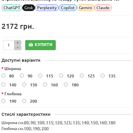
ChatGPT
Grok
Perplexity
Copilot
Gemini
Claude
2172 грн.
КУПИТИ
Доступні варіанти
Ширина
80
90
115
120
125
135
140
150
160
180
Глибина
190
200
Стислі характеристики
Ширина см.
80; 90; 100; 115; 120; 125; 135; 140; 150; 160; 180
Глибина см.
100; 190; 200