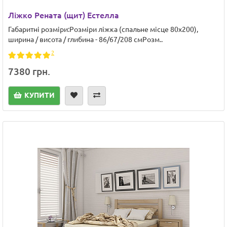
Ліжко Рената (щит) Естелла
Габаритні розміри:Розміри ліжка (спальне місце 80х200),
ширина / висота / глибина - 86/67/208 смРозм..
2
7380 грн.
КУПИТИ