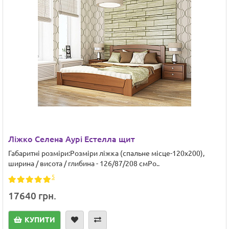
Ліжко Селена Аурі Естелла щит
Габаритні розміри:Розміри ліжка (спальне місце-120х200),
ширина / висота / глибина - 126/87/208 смРо..
5
17640 грн.
КУПИТИ