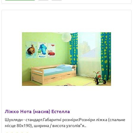
Ліжко Нота (масив) Естелла
Шухляди - стандарт.Габаритні розміри:Розміри ліжка (спальне
місце 80х190), ширина / висота узголів"я..