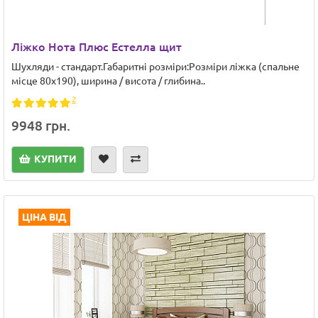
Ліжко Нота Плюс Естелла щит
Шухляди - стандарт.Габаритні розміри:Розміри ліжка (спальне
місце 80х190), ширина / висота / глибина..
2
9948 грн.
КУПИТИ
ЦІНА ВІД