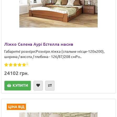
Ліжко Селена Аурі Естелла масив
Габаритні розміри:Розміри ліжка (спальне місце-120х200),
ширина / висота / глибина - 126/87/208 смРо..
2
24102 грн.
КУПИТИ
ЦІНА ВІД