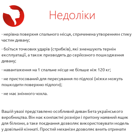
- нерівна поверхня спального місця, спричинена утворенням стику
частин дивану;
- боїться точкових ударів (стрибків), які зменшують термін
експлуатації, а також призводять до серйозного пошкодження
дивану;
- навантаження на 1 спальне місце не більше ніж 120 кг;
- не пристосований для пересування по підлозі (ніжки можуть
пошкодити поверхню підлоги);
- не має знімного чохла.
Вашій увазі представлено особливий диван Бета українського
виробництва. Він має компактні розміри і притому наявний ящик
для білизни, а таке поєднання дозволяє використовувати модель
у довільній кімнаті. Простий механізм дозволяє вмить отримати