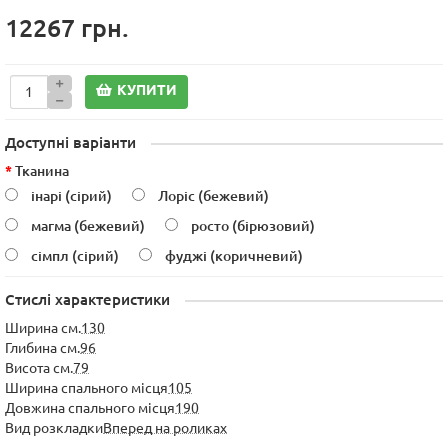
12267 грн.
КУПИТИ
Доступні варіанти
Тканина
інарі (сірий)
Лоріс (бежевий)
магма (бежевий)
росто (бірюзовий)
сімпл (сірий)
фуджі (коричневий)
Стислі характеристики
Ширина см.
130
Глибина см.
96
Висота см.
79
Ширина спального місця
105
Довжина спального місця
190
Вид розкладки
Вперед на роликах