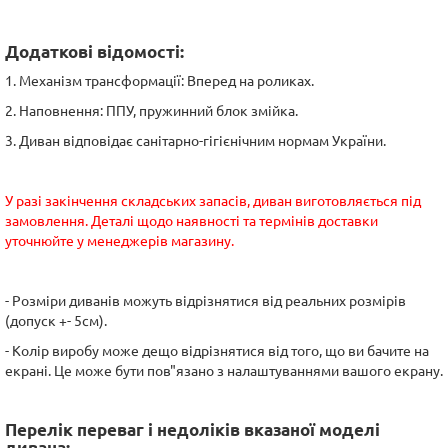
Додаткові відомості:
1. Механізм трансформації: Вперед на роликах.
2. Наповнення: ППУ, пружинний блок змійка.
3. Диван відповідає санітарно-гігієнічним нормам України.
У разі закінчення складських запасів, диван виготовляється під
замовлення. Деталі щодо наявності та термінів доставки
уточнюйте у менеджерів магазину.
- Розміри диванів можуть відрізнятися від реальних розмірів
(допуск +- 5см).
- Колір виробу може дещо відрізнятися від того, що ви бачите на
екрані. Це може бути пов"язано з налаштуваннями вашого екрану.
Перелік переваг і недоліків вказаної моделі
дивана: