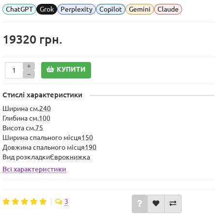
ChatGPT
Grok
Perplexity
Copilot
Gemini
Claude
19320 грн.
КУПИТИ
Стислі характеристики
Ширина см.
240
Глибина см.
100
Висота см.
75
Ширина спального місця
150
Довжина спального місця
190
Вид розкладки
Єврокнижка
Всі характеристики
3