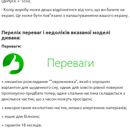
(допуск +- 5см).
- Колір виробу може дещо відрізнятися від того, що ви бачите на
екрані. Це може бути пов"язано з налаштуваннями вашого екрану.
Перелік переваг і недоліків вказаної моделі
дивана:
Переваги:
+ механізм розкладання ""єврокнижка", який є хорошим
варіантом для щоденного сну, однак для зовсім рівної поверхні
пропонуємо придбати топер, адже спальна частина складається з
декількох частин, що з часом можуть просідати;
+ використання екологічно чистих, низько алергенних матеріалів;
+ ящик для білизни;
+ гарантія 18 місяців.