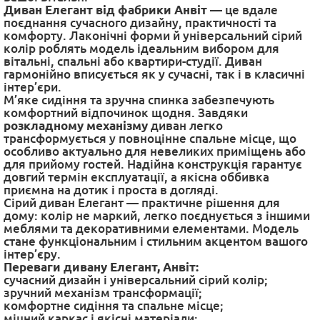
Диван Елегант від фабрики Анвіт
— це вдале
поєднання сучасного дизайну, практичності та
комфорту. Лаконічні форми й універсальний сірий
колір роблять модель ідеальним вибором для
вітальні, спальні або квартири-студії. Диван
гармонійно вписується як у сучасні, так і в класичні
інтер’єри.
М’яке сидіння та зручна спинка забезпечують
комфортний відпочинок щодня. Завдяки
розкладному механізму
диван легко
трансформується у повноцінне спальне місце, що
особливо актуально для невеликих приміщень або
для прийому гостей. Надійна конструкція гарантує
довгий термін експлуатації, а якісна оббивка
приємна на дотик і проста в догляді.
Сірий диван Елегант — практичне рішення для
дому: колір не маркий, легко поєднується з іншими
меблями та декоративними елементами. Модель
стане функціональним і стильним акцентом вашого
інтер’єру.
Переваги дивану Елегант, Анвіт:
сучасний дизайн і універсальний сірий колір;
зручний механізм трансформації;
комфортне сидіння та спальне місце;
міцний каркас і якісні матеріали;