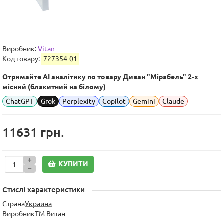
Виробник:
Vitan
Код товару:
727354-01
Отримайте AI аналітику по товару Диван "Мірабель" 2-х
місний (блакитний на білому)
ChatGPT
Grok
Perplexity
Copilot
Gemini
Claude
11631 грн.
КУПИТИ
Стислі характеристики
Страна
Украина
Виробник
ТМ Витан